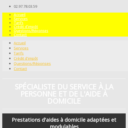
02.97.78.03.59
Accueil
Services
Tarifs
Crédit d'impôt
Questions/Réponses
Contact
Accueil
Services
Tarifs
Crédit d'impôt
Questions/Réponses
Contact
SPÉCIALISTE DU SERVICE À LA
PERSONNE ET DE L'AIDE À
DOMICILE
Prestations d'aides à domicile adaptées et
modulables