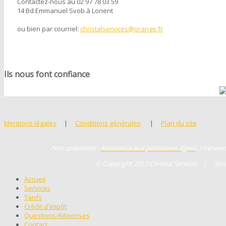
Contactez-nous au 0
2 97 78 03 59
14 Bd Emmanuel Svob à Lorient
ou bien par courriel:
christalservices@orange.fr
Ils nous font confiance
Mentions légales
|
Conditions générales
|
Plan du site
Nos spécialités :
Assistance aux personnes âgées
, interven
© Copyright 2013 Christal Services | Servic
Accueil
Services
Tarifs
Crédit d'impôt
Questions/Réponses
Contact