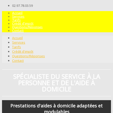
02.97.78.03.59
Accueil
Services
Tarifs
Crédit d'impôt
Questions/Réponses
Contact
Accueil
Services
Tarifs
Crédit d'impôt
Questions/Réponses
Contact
SPÉCIALISTE DU SERVICE À LA
PERSONNE ET DE L'AIDE À
DOMICILE
Prestations d'aides à domicile adaptées et
modulables