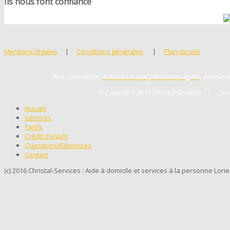
Ils nous font confiance
Mentions légales
|
Conditions générales
|
Plan du site
Nos spécialités :
Assistance aux personnes âgées
, interven
© Copyright 2013 Christal Services | Servic
Accueil
Services
Tarifs
Crédit d'impôt
Questions/Réponses
Contact
(c) 2016 Christal-Services : Aide à domicile et services à la personne Lori